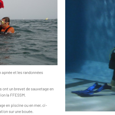
en apnée et les randonnées
 ont un brevet de sauvetage en
tion la FFESSM.
e en piscine ou en mer, ci-
tion sur une bouée.